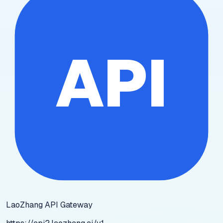
API
LaoZhang API Gateway