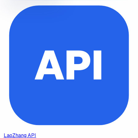
API
LaoZhang API