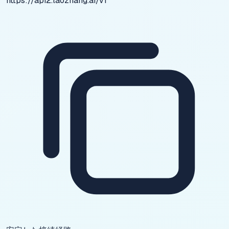
https://api2.laozhang.ai/v1